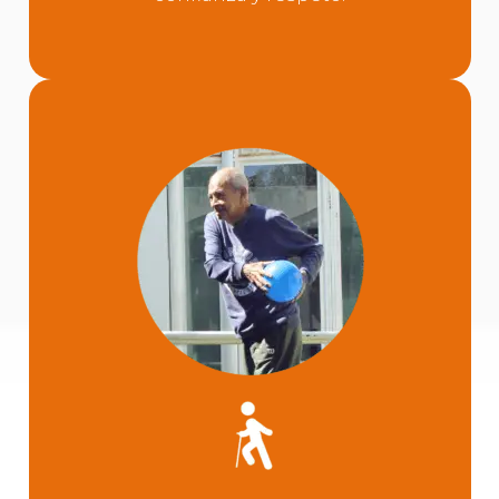
ACTIVIDADES
Conoce todas las actividades
con las que generamos salud,
confianza y convivencia en tu
familiar.