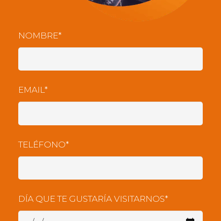
NOMBRE*
EMAIL*
TELÉFONO*
DÍA QUE TE GUSTARÍA VISITARNOS*