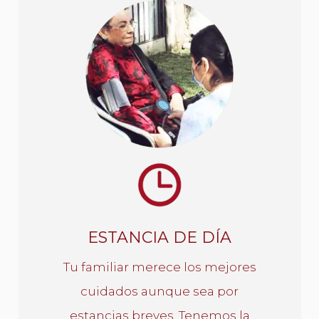
ESTANCIA DE DÍA
Si necesitas que tu familiar
tenga los mejores cuidados por
un tiempo corto, tenemos la
opción ideal.
ESTANCIA DE DÍA
CONOCE MÁS
Tu familiar merece los mejores
cuidados aunque sea por
estancias breves. Tenemos la