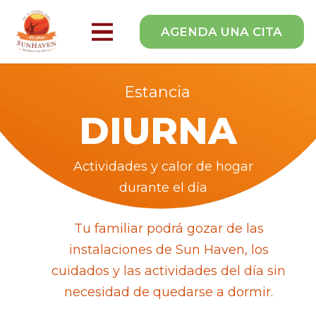
AGENDA UNA CITA
Estancia
DIURNA
Actividades y calor de hogar
durante el día
Tu familiar podrá gozar de las
instalaciones de Sun Haven, los
cuidados y las actividades del día sin
necesidad de quedarse a dormir.